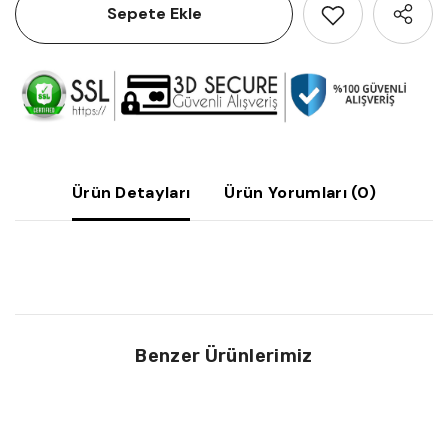
Sepete Ekle
Favoriye Ekle
Sepete Ekle
Sepete Ekle
Ürün Detayları
Ürün Yorumları (0)
Akupres Masaj
Jade Roller Gua
Aleti Büyük Boy
Sha Yeşim Taşı
Seti
400.00 ₺
Benzer Ürünlerimiz
200.00 ₺
Sepete Ekle
Sepete Ekle