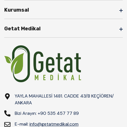
Kurumsal
HACAMAT KUPASI
HACAMAT MALZEMELERİ
Getat Medikal
Hakkımızda
AKUPUNKTUR & MASAJ ÜRÜNLERİ
Banka Hesap Bilgileri
BİTKİSEL DOĞAL YAĞLAR
Anasayfa
SÜLÜK MALZEMELERİ
Sıkça Sorulan Sorular
DOĞAL SİRKELER
Blog
DOĞAL SABUNLAR ve ŞAMPUANLAR
İletişim
MEDİKAL ÜRÜNLER
YAYLA MAHALLESİ 1481. CADDE 43/B KEÇİÖREN/
ANKARA
Bizi Arayın:
+90 535 457 77 89
E-mail:
info@getatmedikal.com